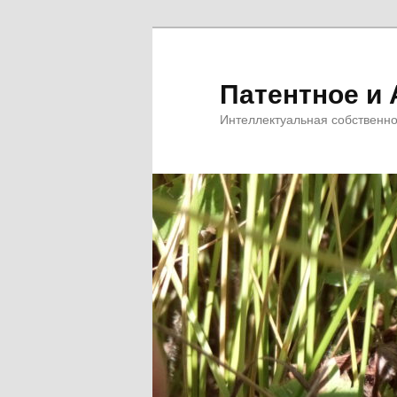
Перейти
к
основному
Патентное и 
содержимому
Интеллектуальная собственно