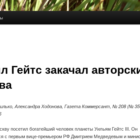
ты
л Гейтс закачал авторск
ва
илько, Александра Ходонова, Газета Коммерсант, № 208 (№ 35
6
кву посетил богатейший человек планеты Уильям Гейтс III. Он
ся с первым вице-премьером РФ Дмитрием Медведевым и мини