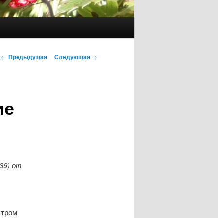
Навигация
←
Предыдущая
Следующая
→
по
записям
ие
39) от
стром