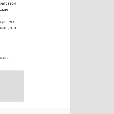
иратством
ложил
т
не должно
тают, что
вьте в