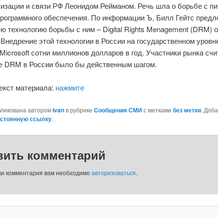
изации и связи РФ Леонидом Рейманом. Речь шла о борьбе с п
программного обеспечения. По информации Ъ, Билл Гейтс пред
ю технологию борьбы с ним – Digital Rights Menagement (DRM) о
. Внедрение этой технологии в России на государственном уров
Microsoft сотни миллионов долларов в год. Участники рынка счи
е DRM в России было бы действенным шагом.
екст материала:
нажмите
бликована автором
Ivan
в рубрике
Сообщения СМИ
с метками
без метки
. Доба
стоянную ссылку
.
вить комментарий
ки комментария вам необходимо
авторизоваться
.