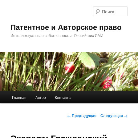
Перейти
к
Поис
основному
содержимому
Патентное и Авторское право
Интеллектуальная собственность в Российских СМИ
Главное
Главная
Автор
Контакты
меню
Навигация
←
Предыдущая
Следующая
→
по
записям
Эксперт: Гражданский