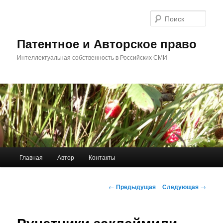
Перейти
к
Поис
основному
содержимому
Патентное и Авторское право
Интеллектуальная собственность в Российских СМИ
Главное
Главная
Автор
Контакты
меню
Навигация
←
Предыдущая
Следующая
→
по
записям
Рунетчики заклеймили