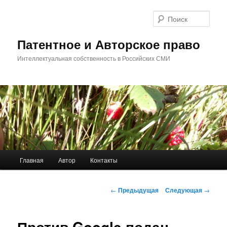
Перейти
к
Поис
основному
содержимому
Патентное и Авторское право
Интеллектуальная собственность в Российских СМИ
Главное
Главная
Автор
Контакты
меню
Навигация
←
Предыдущая
Следующая
→
по
записям
Против Google подан