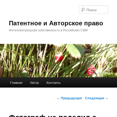
Перейти
к
Поис
основному
содержимому
Патентное и Авторское право
Интеллектуальная собственность в Российских СМИ
Главное
Главная
Автор
Контакты
меню
Навигация
←
Предыдущая
Следующая
→
по
записям
Фотограф не поделил с