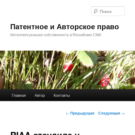
Перейти
к
Поис
основному
содержимому
Патентное и Авторское право
Интеллектуальная собственность в Российских СМИ
Главное
Главная
Автор
Контакты
меню
Навигация
←
Предыдущая
Следующая
→
по
записям
RIAA отсудила у