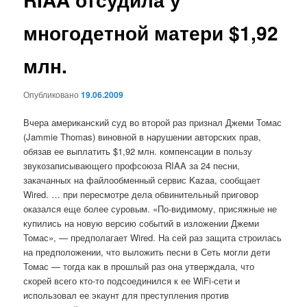
многодетной матери $1,92
млн.
Опубликовано
19.06.2009
Вчера американский суд во второй раз признал Джеми Томас
(Jammie Thomas) виновной в нарушении авторских прав,
обязав ее выплатить $1,92 млн. компенсации в пользу
звукозаписывающего профсоюза RIAA за 24 песни,
закачанных на файлообменный сервис Kazaa, сообщает
Wired. … при пересмотре дела обвинительный приговор
оказался еще более суровым. «По-видимому, присяжные не
купились на новую версию событий в изложении Джеми
Томас», — предполагает Wired. На сей раз защита строилась
на предположении, что выложить песни в Сеть могли дети
Томас — тогда как в прошлый раз она утверждала, что
скорей всего кто-то подсоединился к ее WiFi-сети и
использовал ее экаунт для преступления против