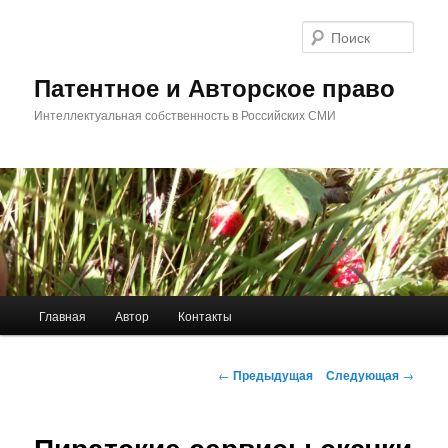
Перейти
к
Поис
основному
содержимому
Патентное и Авторское право
Интеллектуальная собственность в Российских СМИ
Главное
Главная
Автор
Контакты
меню
Навигация
←
Предыдущая
Следующая
→
по
записям
Пиратские сервисы скачки