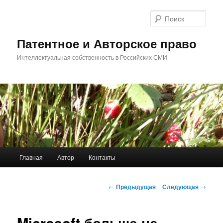
Перейти
к
Поис
основному
содержимому
Патентное и Авторское право
Интеллектуальная собственность в Российских СМИ
Главное
Главная
Автор
Контакты
меню
Навигация
←
Предыдущая
Следующая
→
по
записям
Microsoft больше не