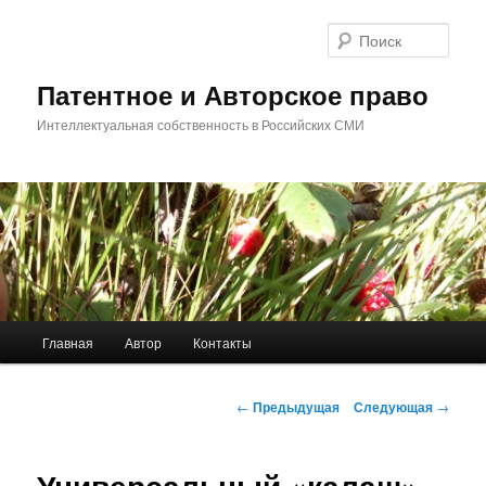
Перейти
к
Поис
основному
содержимому
Патентное и Авторское право
Интеллектуальная собственность в Российских СМИ
Главное
Главная
Автор
Контакты
меню
Навигация
←
Предыдущая
Следующая
→
по
записям
Универсальный «калаш».