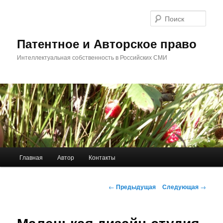
Перейти
к
Поис
основному
содержимому
Патентное и Авторское право
Интеллектуальная собственность в Российских СМИ
Главное
Главная
Автор
Контакты
меню
Навигация
←
Предыдущая
Следующая
→
по
записям
Маленькая дизайн-студия