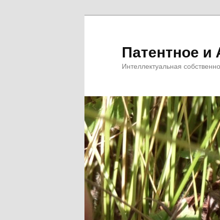
Перейти
к
основному
Патентное и 
содержимому
Интеллектуальная собственно