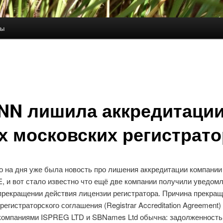
ты
NN лишила аккредитаци
х московских регистрат
о на дня уже была новость про лишения аккредитации компании
 и вот стало известно что ещё две компании получили уведомл
прекращении действия лицензии регистратора. Причина прекра
регистраторского соглашения (Registrar Accreditation Agreement
компаниями ISPREG LTD и SBNames Ltd обычна: задолженность