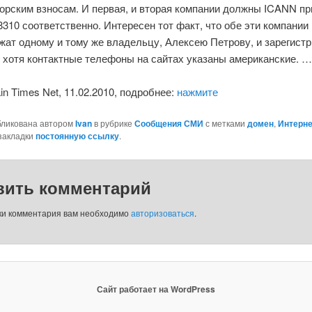
торским взносам. И первая, и вторая компании должны ICANN п
8310 соответственно. Интересен тот факт, что обе эти компании
жат одному и тому же владельцу, Алексею Петрову, и зарегист
, хотя контактные телефоны на сайтах указаны американские. …
n Times Net, 11.02.2010, подробнее:
нажмите
бликована автором
Ivan
в рубрике
Сообщения СМИ
с метками
домен
,
Интерне
 закладки
постоянную ссылку
.
вить комментарий
ки комментария вам необходимо
авторизоваться
.
Сайт работает на WordPress