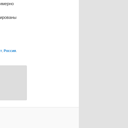
римерно
рированы
т
,
Россия
.