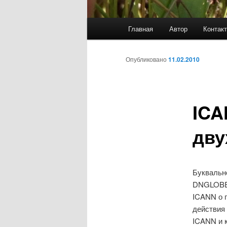
Главное
Главная
Автор
Контак
меню
Опубликовано
11.02.2010
ICA
дву
Буквальн
DNGLOBE,
ICANN о 
действия 
ICANN и 