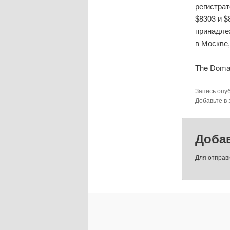
регистра
$8303 и $
принадле
в Москве
The Domai
Запись опу
Добавьте в
Доба
Для отправ