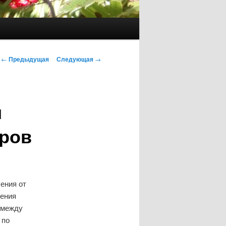
Навигация
←
Предыдущая
Следующая
→
по
записям
и
оров
ения от
щения
) между
 по