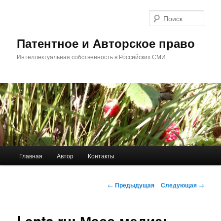
Перейти
к
Поис
основному
содержимому
Патентное и Авторское право
Интеллектуальная собственность в Российских СМИ
Главное
Главная
Автор
Контакты
меню
Навигация
←
Предыдущая
Следующая
→
по
записям
Lenta.ru: Масс-медиа: