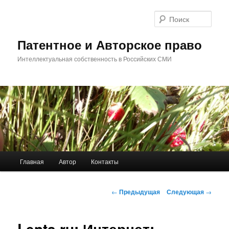
Перейти
к
Поис
основному
содержимому
Патентное и Авторское право
Интеллектуальная собственность в Российских СМИ
Главное
Главная
Автор
Контакты
меню
Навигация
←
Предыдущая
Следующая
→
по
записям
Lenta.ru: Интернет: