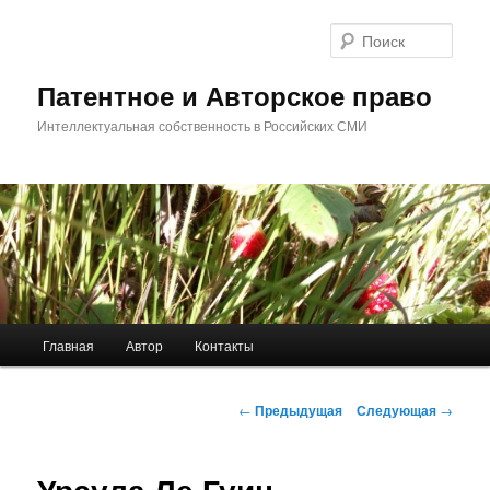
Перейти
к
Поис
основному
содержимому
Патентное и Авторское право
Интеллектуальная собственность в Российских СМИ
Главное
Главная
Автор
Контакты
меню
Навигация
←
Предыдущая
Следующая
→
по
записям
Урсула Ле Гуин