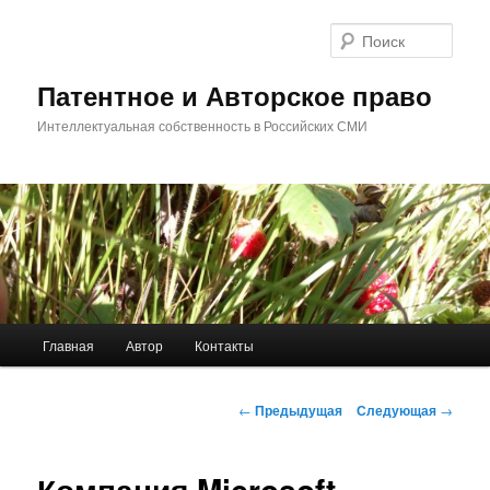
Перейти
к
Поис
основному
содержимому
Патентное и Авторское право
Интеллектуальная собственность в Российских СМИ
Главное
Главная
Автор
Контакты
меню
Навигация
←
Предыдущая
Следующая
→
по
записям
Компания Microsoft