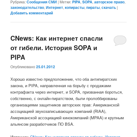
Рубрика:
Сообщения СМИ
|
Метки:
PIPA
,
SOPA
,
авторское право
,
законодательство
,
Интернет
,
копирасты
,
пираты
,
скачать
|
Добавить комментарий
CNews: Как интернет спасли
от гибели. История SOPA и
PIPA
Опубликовано
25.01.2012
Хорошо известно предположение, что оба антипиратских
закона, и PIPA, направленная на борьбу с продажами
контрафакта через интернет, и SOPA, призванная бороться,
собственно, с онлайн-пиратством, были пролоббированы
организациями защитников авторских прав: Американской
ассоциацией звукозаписывающих компаний (RIAA),
Американской ассоциацией кинокомпаний (MPAA) и крупным
альянсом разработчиков ПО BSA.
Источник:
CNews: Как интернет спасли от гибели. История