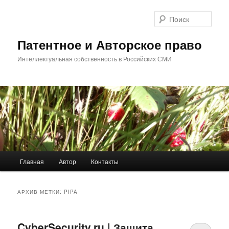
Перейти
Перейти
к
к
Поис
основному
дополнительному
содержимому
содержимому
Патентное и Авторское право
Интеллектуальная собственность в Российских СМИ
Главное
Главная
Автор
Контакты
меню
АРХИВ МЕТКИ:
PIPA
CyberSecurity.ru | Защита