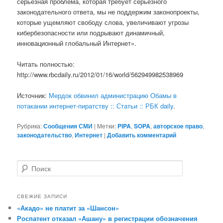
серьезная проблема, которая требует серьезного
законодательного ответа, мы не поддержим законопроекты,
которые ущемляют свободу слова, увеличивают угрозы
кибербезопасности или подрывают динамичный,
инновационный глобальный Интернет».
Читать полностью:
http://www.rbcdaily.ru/2012/01/16/world/562949982538969
Источник:
Мердок обвинил администрацию Обамы в
потакании интернет-пиратству :: Статьи :: РБК daily
.
Рубрика:
Сообщения СМИ
|
Метки:
PIPA
,
SOPA
,
авторское право
,
законодательство
,
Интернет
|
Добавить комментарий
П
о
и
с
СВЕЖИЕ ЗАПИСИ
к
«Акадо» не платит за «Шансон»
Роспатент отказал «Ашану» в регистрации обозначения