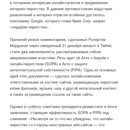
в потакании интересам онлайн-гигантов и продвижении
интернет-пиратства. В давнем противостоянии индустрии
развлечений и интернет-отрасли особенно досталось
поисковику Google, которого глава News Corp. назвал
«лидером пиратства».
Причиной резких комментариев, сделанных Рупертом
Мердоком через заведенный 31 декабря аккаунт в Twitter,
стали два законопроекта, рассматриваемые сейчас
американскими властями. Речь идет об Акте о борьбе с
онлайн-пиратством (SOPA) и Акте о защите
интеллектуальной собственности (PIPA). Одна из основных
идей этих документов — сделать онлайн-компании
ответственными за хостинг сайтов, размещающих пиратские
копии фильмов, музыки, шоу и другой нелегальный контент,
а также за размещение ссылок на такие сайты.
Однако в субботу советники президента разместили в блоге
заявление, ставящее эффективность SOPA и PIPA под
сомнение: «Несмотря на то что мы убеждены, что онлайн-
пиратство со стороны иностранных веб-сайтов — это